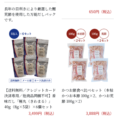
長年の目利きにより厳選した鰹
650円（税込）
荒節を使用した万能だしパック
です。
【送料無料／クレジットカード
かつお節食べ比べセット（本枯
決済専用／他商品同梱不可】香
かつお本節 100g×2、かつお荒
味だし「極丸（きわまる）」
節 100g×2）
40g（8g×5袋）×6個セット
3,499円（税込）
3,888円（税込）