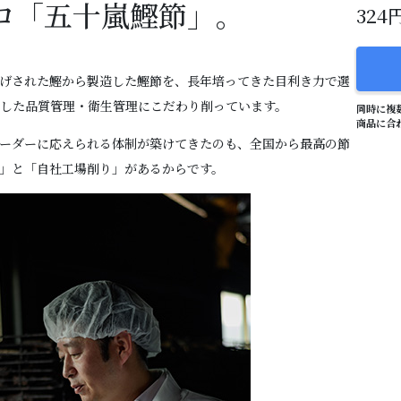
ロ「五十嵐鰹節」。
32
げされた鰹から製造した鰹節を、長年培ってきた目利き力で選
した品質管理・衛生管理にこだわり削っています。
同時に複
商品に合
ーダーに応えられる体制が築けてきたのも、全国から最高の節
」と「自社工場削り」があるからです。