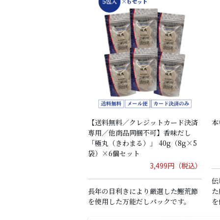
【送料無料／クレジットカード決済
本
専用／他商品同梱不可】香味だし
「極丸（きわまる）」 40g（8g×5
袋）×6個セット
3,499円（税込）
伝
長年の目利きにより厳選した鰹荒節
た
を使用した万能だしパックです。
を