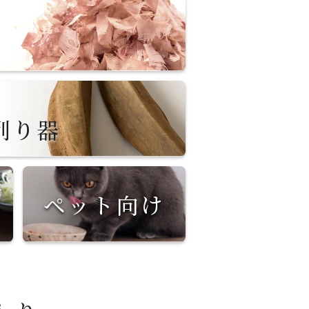
削り器
醤
ペット向け