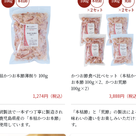
枯かつお本節薄削り 100g
かつお節食べ比べセット（本枯か
お本節 100g×2、かつお荒節
100g×2）
1,274円（税込）
3,888円（税
統製法で一本ずつ丁寧に製造され
「本枯節」と「荒節」の製法によ
鹿児島県産の「本枯かつお本節」
味わいの違いをお楽しみいただけ
使用しています。
す。