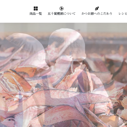
かつお節へのこだわり
商品一覧
五十嵐鰹節について
レシ