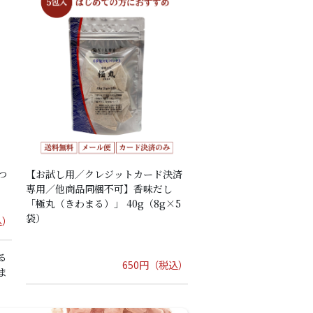
つ
【お試し用／クレジットカード決済
専用／他商品同梱不可】香味だし
「極丸（きわまる）」 40g（8g×5
袋）
込）
る
650円（税込）
ま