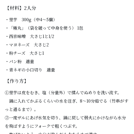
【材料】2人分
・里芋 300g（中4〜5個）
・「極丸」（袋を破って中身を使う） 1包
・西京味噌 大さじ1と1/2
・マヨネーズ 大さじ2
・粉チーズ 大さじ1
・パン粉 適量
・青ネギの小口切り 適量
【作り方】
①里芋は皮をむき、塩（分量外）で揉んでぬめりを洗い流す。
鍋に入れてかぶるくらいの水を注ぎ、8〜10分茹でる（竹串がす
っと通るまで）。
②一度ザルにあげ水気を切り、鍋に戻して弱火にかけながら水分
を飛ばすようにフォークで粗くつぶす。