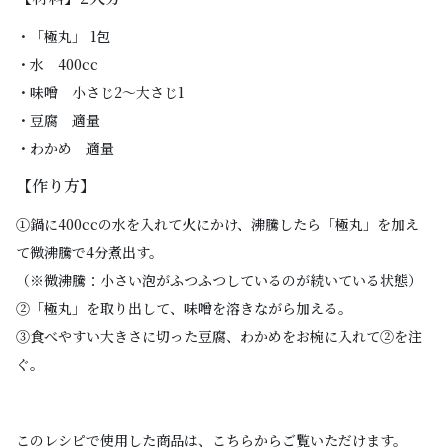
・「極丸」 1包
・水 400cc
・味噌 小さじ2〜大さじ1
・豆腐 適量
・わかめ 適量
【作り方】
①鍋に400ccの水を入れて火にかけ、沸騰したら「極丸」を加え
て微沸騰で4分煮出す。
（※微沸騰：小さい泡がふつふつしているのが続いている状態）
②「極丸」を取り出して、味噌を溶きながら加える。
③食べやすい大きさに切った豆腐、わかめをお椀に入れて②を注
ぐ。
このレシピで使用した商品は、こちらからご覧いただけます。