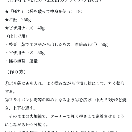
★「極丸」（袋を破って中身を使う） 1包
★ご飯 250g
★ピザ用チーズ 40g
（仕上げ用）
・枝豆（茹でてさやから出したもの、冷凍品も可） 50g
・ピザ用チーズ 50g
・揉み海苔 適量
【作り方】
①ポリ袋に★を入れ、よく揉みながら半潰し状にして、丸く整形
する。
②フライパンに均等の厚みになるよう①を広げ、中火で3分ほど焼
き、上下を返す。
そのままの火加減で、ターナーで軽く押さえて密着させるよう
にしながら1〜2分焼く。