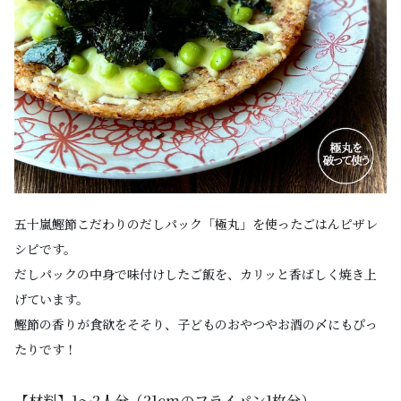
五十嵐鰹節こだわりのだしパック「極丸」を使ったごはんピザレ
シピです。
だしパックの中身で味付けしたご飯を、カリッと香ばしく焼き上
げています。
鰹節の香りが食欲をそそり、子どものおやつやお酒の〆にもぴっ
たりです！
【材料】1〜2人分（21cmのフライパン1枚分）