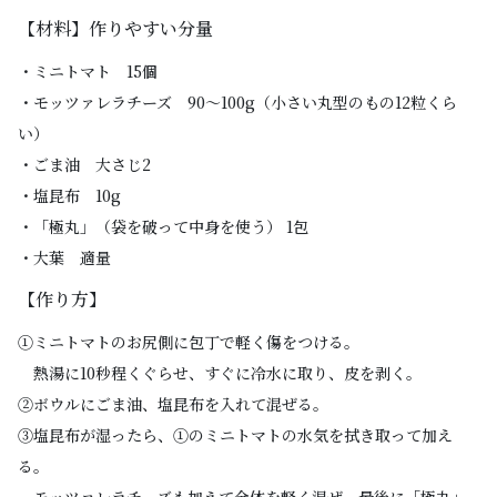
【材料】作りやすい分量
・ミニトマト 15個
・モッツァレラチーズ 90〜100g（小さい丸型のもの12粒くら
い）
・ごま油 大さじ2
・塩昆布 10g
・「極丸」（袋を破って中身を使う） 1包
・大葉 適量
【作り方】
①ミニトマトのお尻側に包丁で軽く傷をつける。
熱湯に10秒程くぐらせ、すぐに冷水に取り、皮を剥く。
②ボウルにごま油、塩昆布を入れて混ぜる。
③塩昆布が湿ったら、①のミニトマトの水気を拭き取って加え
る。
モッツァレラチーズも加えて全体を軽く混ぜ、最後に「極丸」